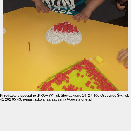
Przedszkole specjalne „PROMYK”, ul. Słowackiego 19, 27-400 Ostrowiec Św., tel.
41 262 05 43, e-mail: szkola_zarzadzania@poczta.onet.pl