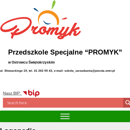
Przedszkole Specjalne “PROMYK”
w Ostrowcu Świętokrzyskim
ul. Słowackiego 19, tel. 41 262 05 43, e-mail: szkola_zarzadzania@poczta.onet.pl
Nasz BIP: