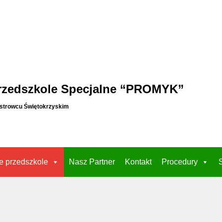
rzedszkole Specjalne “PROMYK”
strowcu Świętokrzyskim
e przedszkole
Nasz Partner
Kontakt
Procedury