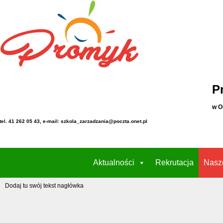
P
w O
tel. 41 262 05 43, e-mail: szkola_zarzadzania@poczta.onet.pl
Aktualności
Rekrutacja
Nasz
Dodaj tu swój tekst nagłówka