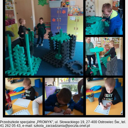
Przedszkole specjalne „PROMYK”, ul. Słowackiego 19, 27-400 Ostrowiec Św., tel.
41 262 05 43, e-mail: szkola_zarzadzania@poczta.onet.pl