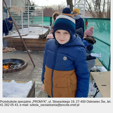
Przedszkole specjalne „PROMYK”, ul. Słowackiego 19, 27-400 Ostrowiec Św., tel.
41 262 05 43, e-mail: szkola_zarzadzania@poczta.onet.pl