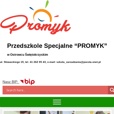
Przedszkole Specjalne “PROMYK”
w Ostrowcu Świętokrzyskim
ul. Słowackiego 19, tel. 41 262 05 43, e-mail: szkola_zarzadzania@poczta.onet.pl
Nasz BIP: