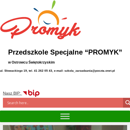
Przedszkole Specjalne “PROMYK”
w Ostrowcu Świętokrzyskim
ul. Słowackiego 19, tel. 41 262 05 43, e-mail: szkola_zarzadzania@poczta.onet.pl
Nasz BIP: