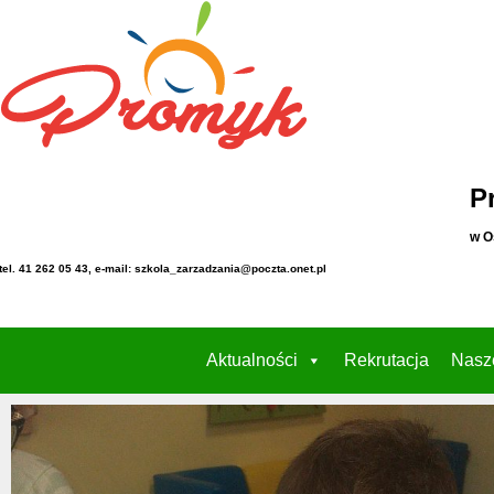
P
w O
tel. 41 262 05 43, e-mail: szkola_zarzadzania@poczta.onet.pl
Aktualności
Rekrutacja
Nasz