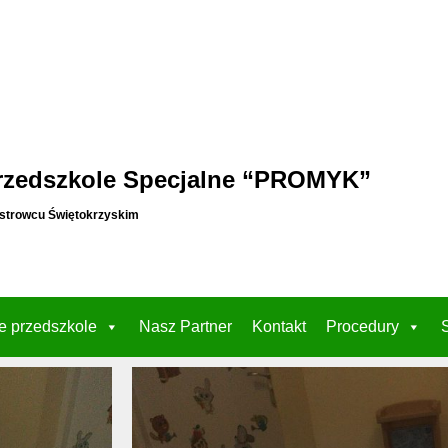
rzedszkole Specjalne “PROMYK”
strowcu Świętokrzyskim
e przedszkole
Nasz Partner
Kontakt
Procedury