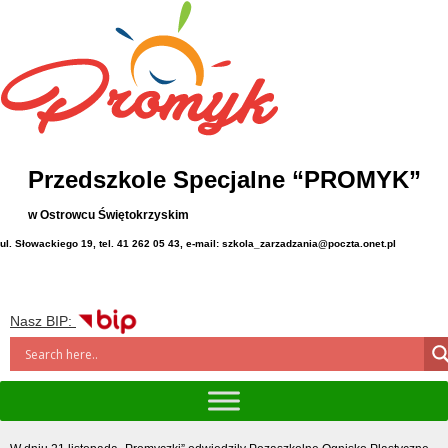
Przedszkole Specjalne “PROMYK”
w Ostrowcu Świętokrzyskim
ul. Słowackiego 19, tel. 41 262 05 43, e-mail: szkola_zarzadzania@poczta.onet.pl
Nasz BIP: