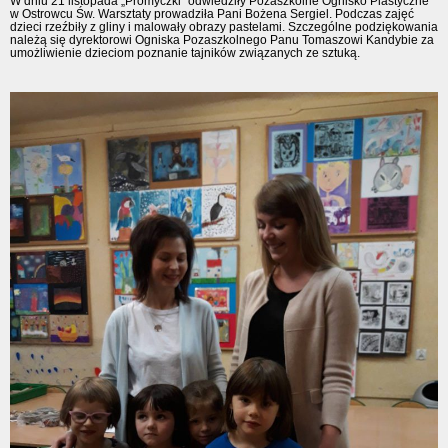
W dniu 21 listopada „Promyczki” odwiedziły Pozaszkolne Ognisko Plastyczne
w Ostrowcu Św. Warsztaty prowadziła Pani Bożena Sergiel. Podczas zajęć
dzieci rzeźbiły z gliny i malowały obrazy pastelami. Szczególne podziękowania
należą się dyrektorowi Ogniska Pozaszkolnego Panu Tomaszowi Kandybie za
umożliwienie dzieciom poznanie tajników związanych ze sztuką.