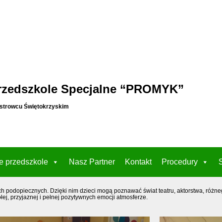
rzedszkole Specjalne “PROMYK”
strowcu Świętokrzyskim
e przedszkole
Nasz Partner
Kontakt
Procedury
 podopiecznych. Dzięki nim dzieci mogą poznawać świat teatru, aktorstwa, różneg
łej, przyjaznej i pełnej pozytywnych emocji atmosferze.