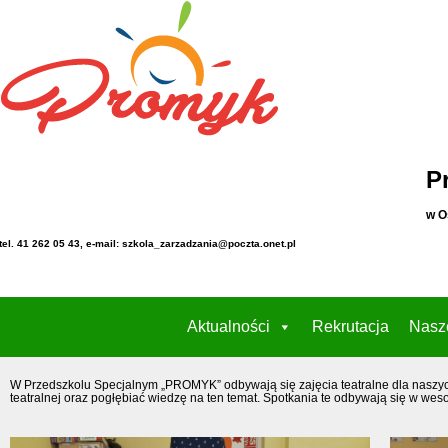
P
w O
tel. 41 262 05 43, e-mail: szkola_zarzadzania@poczta.onet.pl
Aktualności
Rekrutacja
Nasz
W Przedszkolu Specjalnym „PROMYK” odbywają się zajęcia teatralne dla naszych
teatralnej oraz pogłębiać wiedzę na ten temat. Spotkania te odbywają się w weso