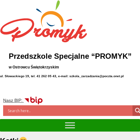
Przedszkole Specjalne “PROMYK”
w Ostrowcu Świętokrzyskim
ul. Słowackiego 19, tel. 41 262 05 43, e-mail: szkola_zarzadzania@poczta.onet.pl
Nasz BIP: