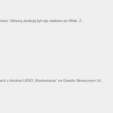
erz. Główną atrakcją był rejs statkiem po Wiśle. Z...
atach z klocków LEGO „Klockomania” na Osiedlu Słonecznym 14...