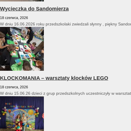
Wycieczka do Sandomierza
18 czerwca, 2026
W dniu 16.06.2026 roku przedszkolaki zwiedzali słynny , piękny Sandomi
KLOCKOMANIA – warsztaty klocków LEGO
18 czerwca, 2026
W dniu 15.06.26 dzieci z grup przedszkolnych uczestniczyły w warszt