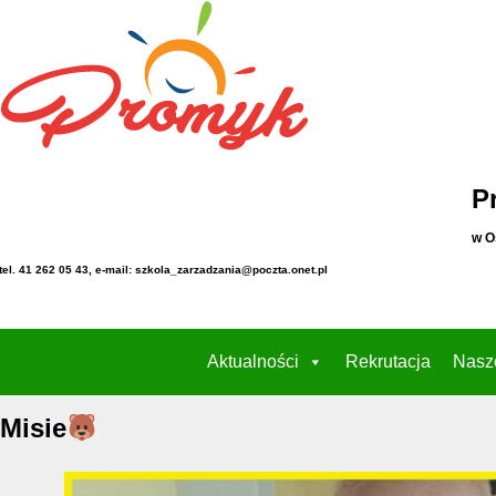
P
w O
tel. 41 262 05 43, e-mail: szkola_zarzadzania@poczta.onet.pl
Aktualności
Rekrutacja
Nasz
Misie