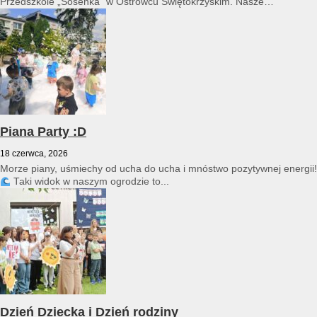
Przedszkole „Sosenka” w Ostrowcu Świętokrzyskim. Nasze
przedszkole reprezentował Franciszek Karpiński...
Piana Party :D
18 czerwca, 2026
Morze piany, uśmiechy od ucha do ucha i mnóstwo pozytywnej energii!
Taki widok w naszym ogrodzie to...
Dzień Dziecka i Dzień rodziny