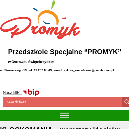
Przedszkole Specjalne “PROMYK”
w Ostrowcu Świętokrzyskim
ul. Słowackiego 19, tel. 41 262 05 43, e-mail: szkola_zarzadzania@poczta.onet.pl
Nasz BIP: