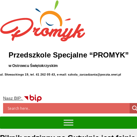
Przedszkole Specjalne “PROMYK”
w Ostrowcu Świętokrzyskim
ul. Słowackiego 19, tel. 41 262 05 43, e-mail: szkola_zarzadzania@poczta.onet.pl
Nasz BIP: