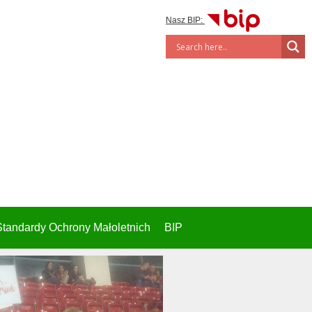
Nasz BIP:
Standardy Ochrony Małoletnich
BIP