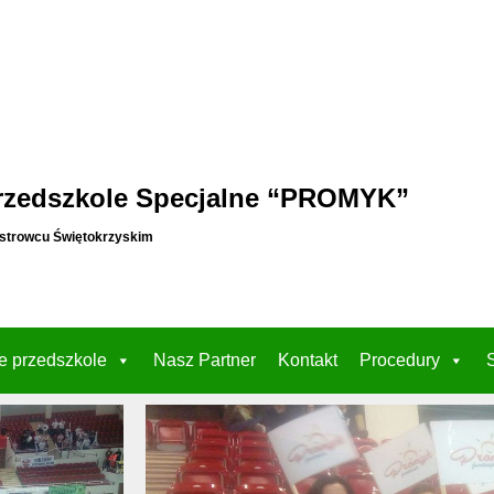
rzedszkole Specjalne “PROMYK”
strowcu Świętokrzyskim
e przedszkole
Nasz Partner
Kontakt
Procedury