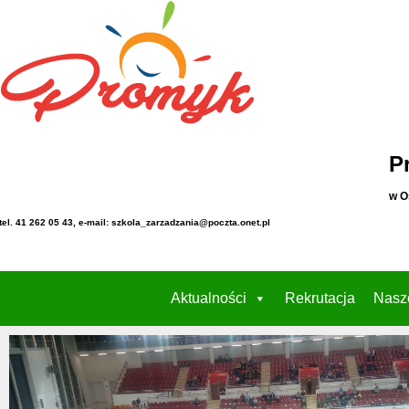
P
w O
tel. 41 262 05 43, e-mail: szkola_zarzadzania@poczta.onet.pl
Aktualności
Rekrutacja
Nasz