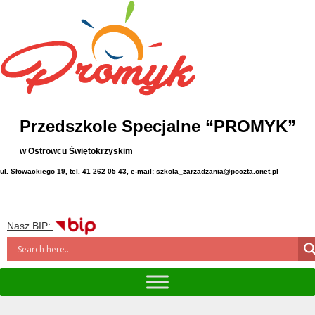
Przedszkole Specjalne “PROMYK”
w Ostrowcu Świętokrzyskim
ul. Słowackiego 19, tel. 41 262 05 43, e-mail: szkola_zarzadzania@poczta.onet.pl
Nasz BIP: