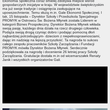
Ekonomia Społeczna coraz śmielej zdobywa miejsce wśród
gospodarczych inicjatyw w kraju. W województwie świętokrzyskim
ma już swoje tradycje i osiągnięcia zasługujące na
upowszechnienie. Temu służą m.in. Gale Ekonomii Społecznej. I
tak, 15 listopada – Dyrektor Szkoły i Przedszkola Specjalnego
PROMYK w Ostrowcu Św. Bożena Młynek została Liderem w
kategorii Biznes Prospołeczny. Dyrektor Bożena Młynek wkłada
swoją pasję, każdego
dnia działa na rzecz drugiego człowieka.
Podąża swoją drogą czyniąc dobro i podając pomocną dłoń
najbardziej potrzebującym- dzieciom z niepełnosprawnosciami,
dając im nadzieję na lepszą przyszłość. Ta nagroda to sukces
całego zespołu pracowników Szkoły Zarządzania i Fundacji
PROMYK mówiła Dyrektor Bożena Młynek. Serdecznie
podziękowała za nagrodę i docenienie 26 letniej pracy Szkoły
Zarządzania. Gratulacje dostała m.in od wicemarszałek Renaty
Janik i wszystkich organizatorów Gali.