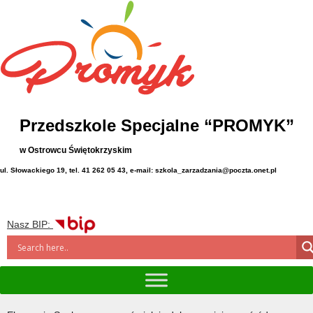
Przedszkole Specjalne “PROMYK”
w Ostrowcu Świętokrzyskim
ul. Słowackiego 19, tel. 41 262 05 43, e-mail: szkola_zarzadzania@poczta.onet.pl
Nasz BIP: