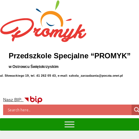
Przedszkole Specjalne “PROMYK”
w Ostrowcu Świętokrzyskim
ul. Słowackiego 19, tel. 41 262 05 43, e-mail: szkola_zarzadzania@poczta.onet.pl
Nasz BIP: