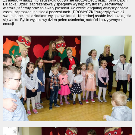
13 lutego w naszym przedszkolu odbyła się uroczystość z okazji Dnia Babci i
Dziadka. Dzieci zaprezentowały specjalny występ artystyczny ,recytowały
wiersze, tańczyły oraz śpiewały piosenki. Po części oficjalnej wszyscy goście
zostali zaproszeni na słodki poczęstunek. „PROMYCZKI” wręczyły również
swoim babciom i dziadkom wyjątkowe laurki. Niejednej osobie łezka zakręciła
się w oku. Był to wyjątkowy dzień pełen uśmiechu, radości i pozytywnych
emocji.