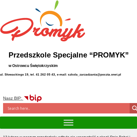
Przedszkole Specjalne “PROMYK”
w Ostrowcu Świętokrzyskim
ul. Słowackiego 19, tel. 41 262 05 43, e-mail: szkola_zarzadzania@poczta.onet.pl
Nasz BIP: