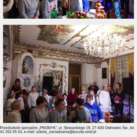
Przedszkole specjalne „PROMYK”, ul. Słowackiego 19, 27-400 Ostrowiec Św., tel.
41 262 05 43, e-mail: szkola_zarzadzania@poczta.onet.pl