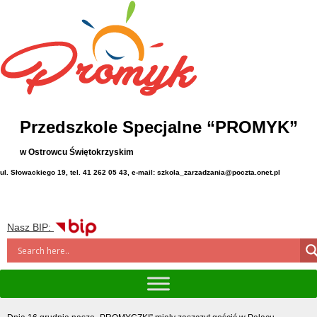
Przedszkole Specjalne “PROMYK”
w Ostrowcu Świętokrzyskim
ul. Słowackiego 19, tel. 41 262 05 43, e-mail: szkola_zarzadzania@poczta.onet.pl
Nasz BIP: