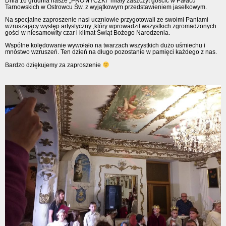
Dnia 16 grudnia nasze „PROMYCZKI” miały zaszczyt gościć w Pałacu
Tarnowskich w Ostrowcu Św. z wyjątkowym przedstawieniem jasełkowym.
Na specjalne zaproszenie nasi uczniowie przygotowali ze swoimi Paniami
wzruszający występ artystyczny ,który wprowadził wszystkich zgromadzonych
gości w niesamowity czar i klimat Świąt Bożego Narodzenia.
Wspólne kolędowanie wywołało na twarzach wszystkich dużo uśmiechu i
mnóstwo wzruszeń. Ten dzień na długo pozostanie w pamięci każdego z nas.
Bardzo dziękujemy za zaproszenie