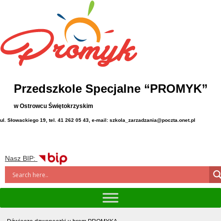
Przedszkole Specjalne “PROMYK”
w Ostrowcu Świętokrzyskim
ul. Słowackiego 19, tel. 41 262 05 43, e-mail: szkola_zarzadzania@poczta.onet.pl
Nasz BIP: