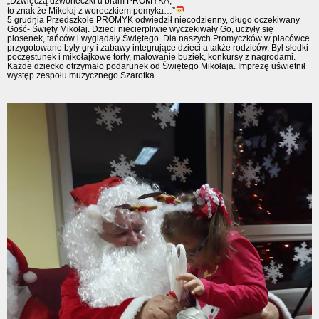
„Dźwięczą dzwoneczki u bram PROMYKA,
to znak że Mikołaj z woreczkiem pomyka…”
5 grudnia Przedszkole PROMYK odwiedził niecodzienny, długo oczekiwany
Gość- Święty Mikołaj. Dzieci niecierpliwie wyczekiwały Go, uczyły się
piosenek, tańców i wyglądały Świętego. Dla naszych Promyczków w placówce
przygotowane były gry i zabawy integrujące dzieci a także rodziców. Był słodki
poczęstunek i mikołajkowe torty, malowanie buziek, konkursy z nagrodami.
Każde dziecko otrzymało podarunek od Świętego Mikołaja. Imprezę uświetnił
występ zespołu muzycznego Szarotka.