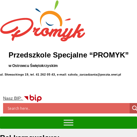
Przedszkole Specjalne “PROMYK”
w Ostrowcu Świętokrzyskim
ul. Słowackiego 19, tel. 41 262 05 43, e-mail: szkola_zarzadzania@poczta.onet.pl
Nasz BIP: