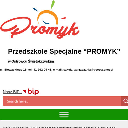
Przedszkole Specjalne “PROMYK”
w Ostrowcu Świętokrzyskim
ul. Słowackiego 19, tel. 41 262 05 43, e-mail: szkola_zarzadzania@poczta.onet.pl
Nasz BIP: