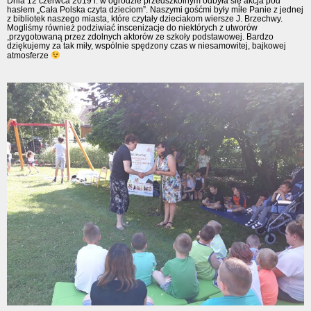
Dnia 12 czerwca 2019 r. w ogrodzie przedszkolnym odbyła się akcja pod
hasłem „Cała Polska czyta dzieciom”. Naszymi gośćmi były miłe Panie z jednej
z bibliotek naszego miasta, które czytały dzieciakom wiersze J. Brzechwy.
Mogliśmy również podziwiać inscenizacje do niektórych z utworów
,przygotowaną przez zdolnych aktorów ze szkoły podstawowej. Bardzo
dziękujemy za tak miły, wspólnie spędzony czas w niesamowitej, bajkowej
atmosferze