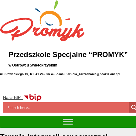
Przedszkole Specjalne “PROMYK”
w Ostrowcu Świętokrzyskim
ul. Słowackiego 19, tel. 41 262 05 43, e-mail: szkola_zarzadzania@poczta.onet.pl
Nasz BIP: