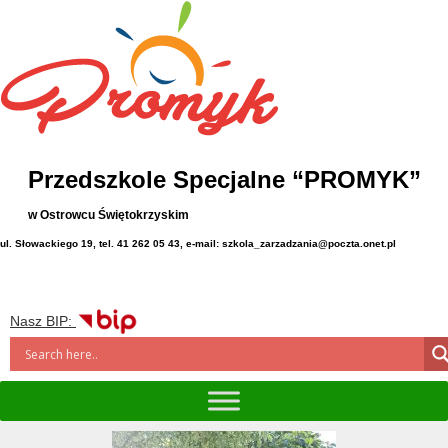
Przedszkole Specjalne “PROMYK”
w Ostrowcu Świętokrzyskim
ul. Słowackiego 19, tel. 41 262 05 43, e-mail: szkola_zarzadzania@poczta.onet.pl
Nasz BIP: