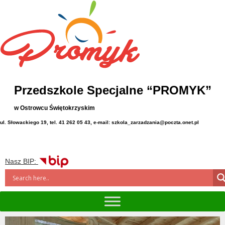
Przedszkole Specjalne “PROMYK”
w Ostrowcu Świętokrzyskim
ul. Słowackiego 19, tel. 41 262 05 43, e-mail: szkola_zarzadzania@poczta.onet.pl
Nasz BIP: