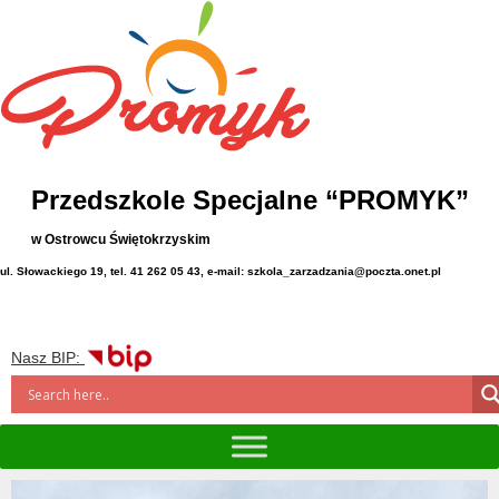
Przedszkole Specjalne “PROMYK”
w Ostrowcu Świętokrzyskim
ul. Słowackiego 19, tel. 41 262 05 43, e-mail: szkola_zarzadzania@poczta.onet.pl
Nasz BIP: