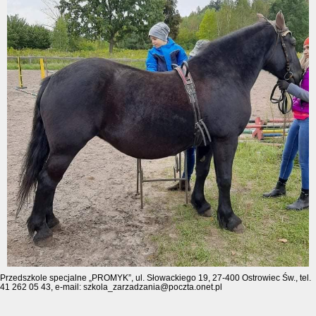
Przedszkole specjalne „PROMYK”, ul. Słowackiego 19, 27-400 Ostrowiec Św., tel.
41 262 05 43, e-mail: szkola_zarzadzania@poczta.onet.pl