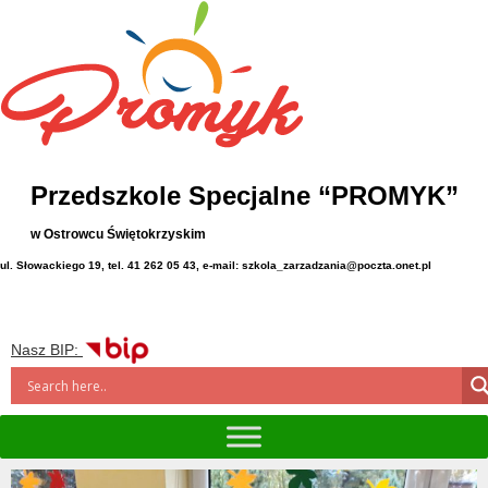
Przedszkole Specjalne “PROMYK”
w Ostrowcu Świętokrzyskim
ul. Słowackiego 19, tel. 41 262 05 43, e-mail: szkola_zarzadzania@poczta.onet.pl
Nasz BIP: