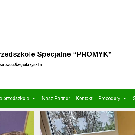
rzedszkole Specjalne “PROMYK”
strowcu Świętokrzyskim
e przedszkole
Nasz Partner
Kontakt
Procedury