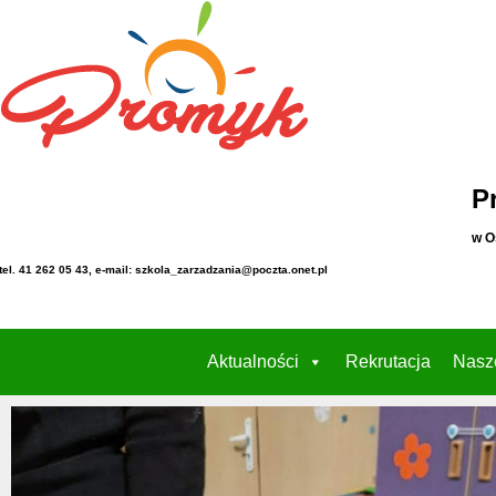
P
w O
tel. 41 262 05 43, e-mail: szkola_zarzadzania@poczta.onet.pl
Aktualności
Rekrutacja
Nasz