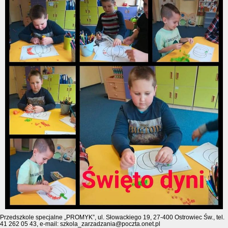
Przedszkole specjalne „PROMYK”, ul. Słowackiego 19, 27-400 Ostrowiec Św., tel.
41 262 05 43, e-mail: szkola_zarzadzania@poczta.onet.pl