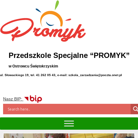
Przedszkole Specjalne “PROMYK”
w Ostrowcu Świętokrzyskim
ul. Słowackiego 19, tel. 41 262 05 43, e-mail: szkola_zarzadzania@poczta.onet.pl
Nasz BIP: