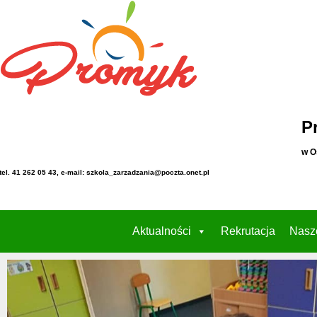
P
w O
tel. 41 262 05 43, e-mail: szkola_zarzadzania@poczta.onet.pl
Aktualności
Rekrutacja
Nasz