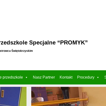
rzedszkole Specjalne “PROMYK”
strowcu Świętokrzyskim
e przedszkole
Nasz Partner
Kontakt
Procedury