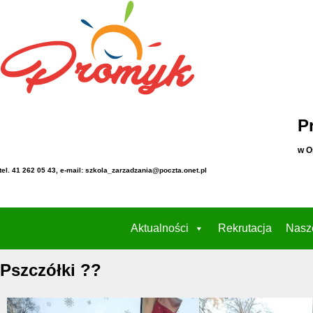
P
w O
tel. 41 262 05 43, e-mail: szkola_zarzadzania@poczta.onet.pl
Aktualności
Rekrutacja
Nasz
Pszczółki ??