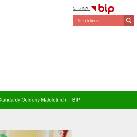
Nasz BIP:
Standardy Ochrony Małoletnich
BIP