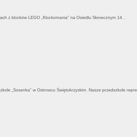
atach z klocków LEGO „Klockomania” na Osiedlu Słonecznym 14...
szkole „Sosenka” w Ostrowcu Świętokrzyskim. Nasze przedszkole reprez