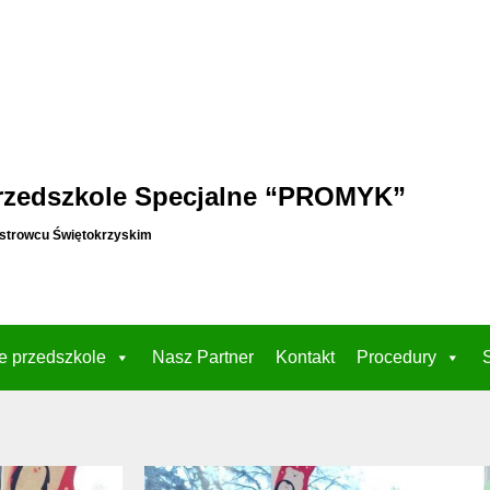
rzedszkole Specjalne “PROMYK”
strowcu Świętokrzyskim
e przedszkole
Nasz Partner
Kontakt
Procedury