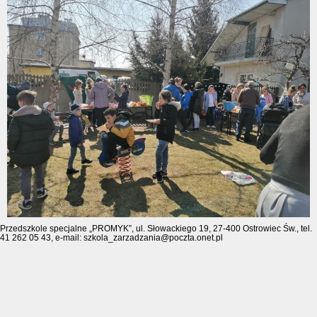
Przedszkole specjalne „PROMYK”, ul. Słowackiego 19, 27-400 Ostrowiec Św., tel.
41 262 05 43, e-mail: szkola_zarzadzania@poczta.onet.pl