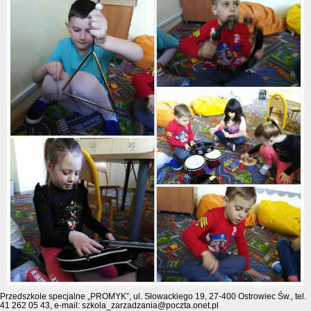
Przedszkole specjalne „PROMYK”, ul. Słowackiego 19, 27-400 Ostrowiec Św., tel.
41 262 05 43, e-mail: szkola_zarzadzania@poczta.onet.pl