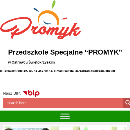
Przedszkole Specjalne “PROMYK”
w Ostrowcu Świętokrzyskim
ul. Słowackiego 19, tel. 41 262 05 43, e-mail: szkola_zarzadzania@poczta.onet.pl
Nasz BIP: