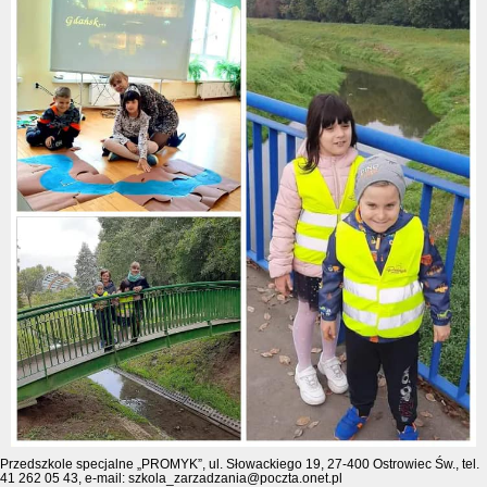
Przedszkole specjalne „PROMYK”, ul. Słowackiego 19, 27-400 Ostrowiec Św., tel.
41 262 05 43, e-mail: szkola_zarzadzania@poczta.onet.pl