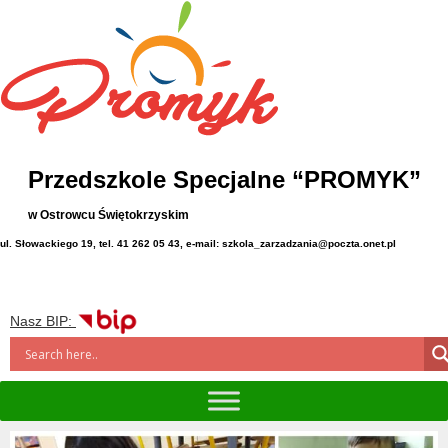
Przedszkole Specjalne “PROMYK”
w Ostrowcu Świętokrzyskim
ul. Słowackiego 19, tel. 41 262 05 43, e-mail: szkola_zarzadzania@poczta.onet.pl
Nasz BIP: