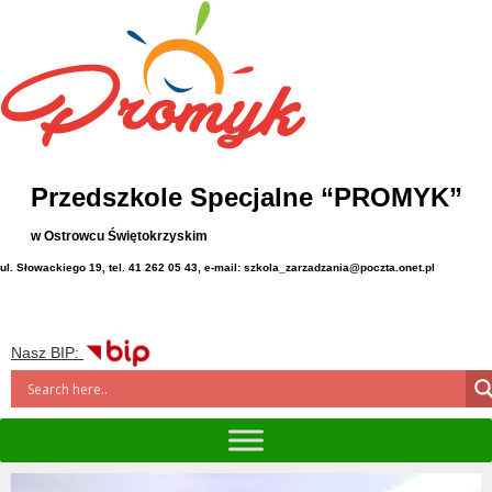
Przedszkole Specjalne “PROMYK”
w Ostrowcu Świętokrzyskim
ul. Słowackiego 19, tel. 41 262 05 43, e-mail: szkola_zarzadzania@poczta.onet.pl
Nasz BIP: