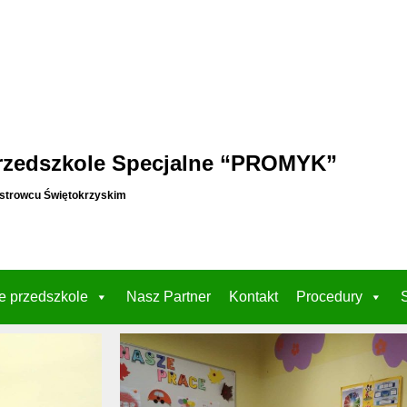
rzedszkole Specjalne “PROMYK”
strowcu Świętokrzyskim
e przedszkole
Nasz Partner
Kontakt
Procedury