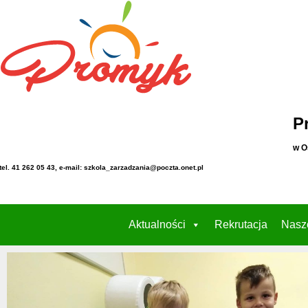
P
w O
tel. 41 262 05 43, e-mail: szkola_zarzadzania@poczta.onet.pl
Aktualności
Rekrutacja
Nasz