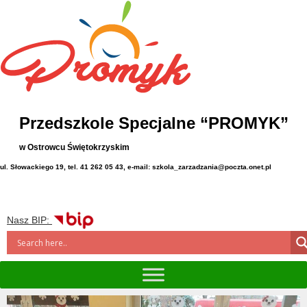
Przedszkole Specjalne “PROMYK”
w Ostrowcu Świętokrzyskim
ul. Słowackiego 19, tel. 41 262 05 43, e-mail: szkola_zarzadzania@poczta.onet.pl
Nasz BIP: