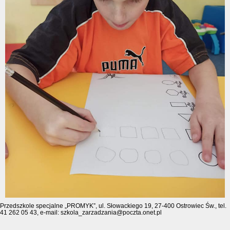
Przedszkole specjalne „PROMYK”, ul. Słowackiego 19, 27-400 Ostrowiec Św., tel.
41 262 05 43, e-mail: szkola_zarzadzania@poczta.onet.pl