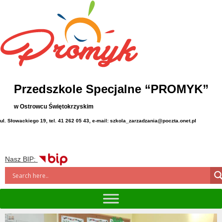
Przedszkole Specjalne “PROMYK”
w Ostrowcu Świętokrzyskim
ul. Słowackiego 19, tel. 41 262 05 43, e-mail: szkola_zarzadzania@poczta.onet.pl
Nasz BIP: