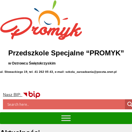
Przedszkole Specjalne “PROMYK”
w Ostrowcu Świętokrzyskim
ul. Słowackiego 19, tel. 41 262 05 43, e-mail: szkola_zarzadzania@poczta.onet.pl
Nasz BIP: