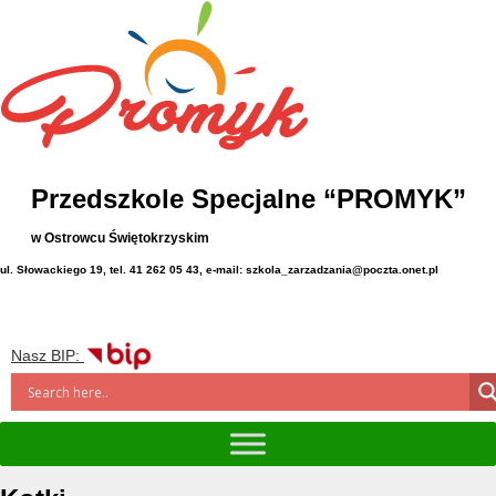
Przedszkole Specjalne “PROMYK”
w Ostrowcu Świętokrzyskim
ul. Słowackiego 19, tel. 41 262 05 43, e-mail: szkola_zarzadzania@poczta.onet.pl
Nasz BIP: