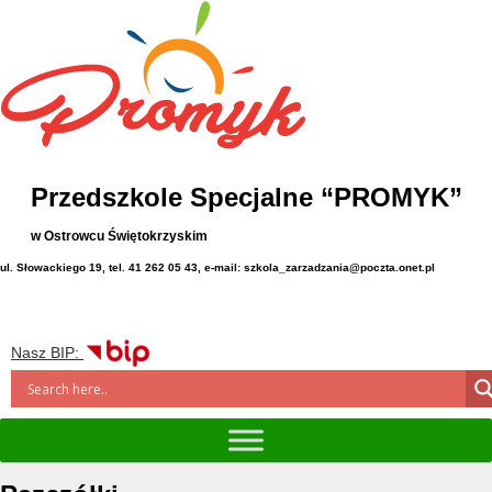
Przedszkole Specjalne “PROMYK”
w Ostrowcu Świętokrzyskim
ul. Słowackiego 19, tel. 41 262 05 43, e-mail: szkola_zarzadzania@poczta.onet.pl
Nasz BIP: