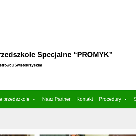
rzedszkole Specjalne “PROMYK”
strowcu Świętokrzyskim
e przedszkole
Nasz Partner
Kontakt
Procedury