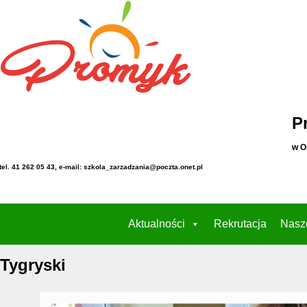
P
w O
tel. 41 262 05 43, e-mail: szkola_zarzadzania@poczta.onet.pl
Aktualności
Rekrutacja
Nasz
Tygryski