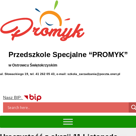
Przedszkole Specjalne “PROMYK”
w Ostrowcu Świętokrzyskim
ul. Słowackiego 19, tel. 41 262 05 43, e-mail: szkola_zarzadzania@poczta.onet.pl
Nasz BIP: