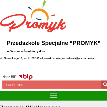
Przedszkole Specjalne “PROMYK”
w Ostrowcu Świętokrzyskim
ul. Słowackiego 19, tel. 41 262 05 43, e-mail: szkola_zarzadzania@poczta.onet.pl
Nasz BIP: