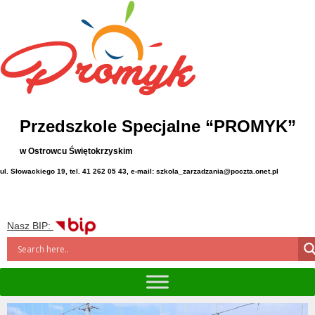
Przedszkole Specjalne “PROMYK”
w Ostrowcu Świętokrzyskim
ul. Słowackiego 19, tel. 41 262 05 43, e-mail: szkola_zarzadzania@poczta.onet.pl
Nasz BIP: