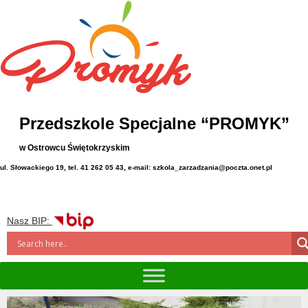
Przedszkole Specjalne “PROMYK”
w Ostrowcu Świętokrzyskim
ul. Słowackiego 19, tel. 41 262 05 43, e-mail: szkola_zarzadzania@poczta.onet.pl
Nasz BIP: