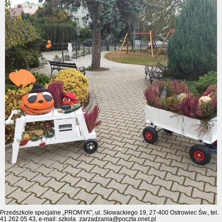
Przedszkole specjalne „PROMYK”, ul. Słowackiego 19, 27-400 Ostrowiec Św., tel.
41 262 05 43, e-mail: szkola_zarzadzania@poczta.onet.pl