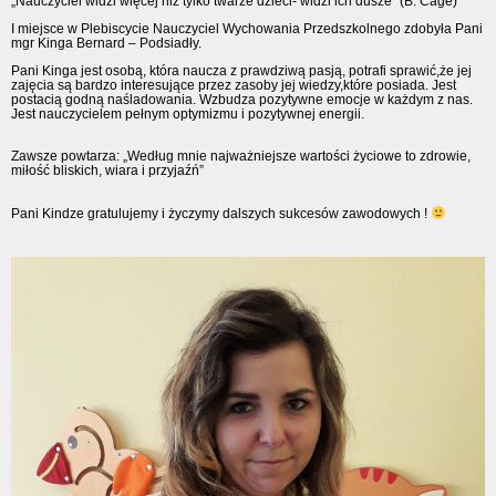
„Nauczyciel widzi więcej niż tylko twarze dzieci- widzi ich dusze” (B. Cage)
I miejsce w Plebiscycie Nauczyciel Wychowania Przedszkolnego zdobyła Pani
mgr Kinga Bernard – Podsiadły.
Pani Kinga jest osobą, która naucza z prawdziwą pasją, potrafi sprawić,że jej
zajęcia są bardzo interesujące przez zasoby jej wiedzy,które posiada. Jest
postacią godną naśladowania. Wzbudza pozytywne emocje w każdym z nas.
Jest nauczycielem pełnym optymizmu i pozytywnej energii.
Zawsze powtarza: „Według mnie najważniejsze wartości życiowe to zdrowie,
miłość bliskich, wiara i przyjaźń”
Pani Kindze gratulujemy i życzymy dalszych sukcesów zawodowych !