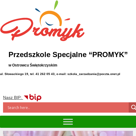
Przedszkole Specjalne “PROMYK”
w Ostrowcu Świętokrzyskim
ul. Słowackiego 19, tel. 41 262 05 43, e-mail: szkola_zarzadzania@poczta.onet.pl
Nasz BIP: